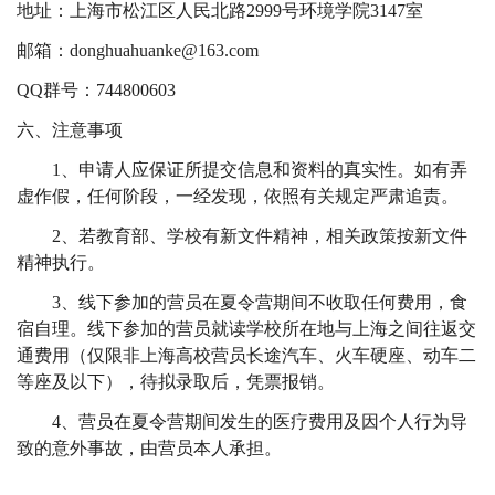
地址：上海市松江区人民北路
2999
号环境学院
3147
室
邮箱：
donghuahuanke@163.com
QQ
群号：
744800603
六、注意事项
1
、申请人应保证所提交信息和资料的真实性。如有弄
虚作假，任何阶段，一经发现，依照有关规定严肃追责。
2
、若教育部、学校有新文件精神，相关政策按新文件
精神执行。
3
、线下参加的营员在夏令营期间不收取任何费用，食
宿自理。线下参加的营员就读学校所在地与上海之间往返交
通费用（仅限非上海高校营员长途汽车、火车硬座、动车二
等座及以下），待拟录取后，凭票报销。
4
、营员在夏令营期间发生的医疗费用及因个人行为导
致的意外事故，由营员本人承担。