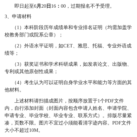
即日起至
6
月
20
日
16
：
00
，过期报名不予受理。
3
、申请材料
（
1
）本科阶段历年成绩单和专业排名证明（均需加盖学
校教务部门或院系公章）；
（
2
）外语水平证明，如
CET
、雅思、托福、专业外语成
绩等；
（
3
）获奖证书和学术科研成果，如发表论文、出版物、
专利或其他原创性成果；
（
4
）考生认为可以证明自身学业水平和能力等方面的其
他材料。
上述材料请扫描成图片，按顺序放置于
1
个
PDF
文件
内，自行添加封面（封面内容包含申请人姓名、申请学院、
申请专业、毕业学校、毕业专业、联系方式）。排版尽量紧
凑，页数不限。图片不宜过小须能看清字迹内容。
PDF
文件
大小不超过
10M
。