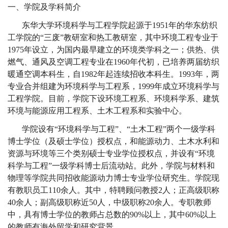
一、学院及学科简介
东华大学环境科学与工程学院起源于
1951
年的华东纺织
工学院的“三废”教研室和热工教研室，其中环境工程专业于
1975
年设立，为国内最早建立的环境类学科之一；供热、供
燃气、通风及空调工程专业在
1960
年代初，已培养两届纺织
暖通空调本科生，自
1982
年起连续招收本科生。
1993
年，两
专业合并组建为环境科学与工程系，
1999
年成立环境科学与
工程学院。目前，学院下设环境工程系、环境科学系、建筑
环境与能源应用工程系、土木工程系和实验中心。
学院设有“环境科学与工程”、“土木工程”两个一级学科
博士学位（及硕士学位）授权点，和能源动力、土木水利和
资源与环境等三个类别硕士专业学位授权点，并设有“环境
科学与工程”一级学科博士后流动站。此外，学院与材料和
物理等学院共同招收能源动力博士专业学位研究生。学院现
有教职员工
110
余人。其中，特聘顾问教授
2
人；正高级职称
40
余人；副高级职称近
50
人，中级职称
20
余人。专职教师
中，具有博士学位的教师占总数的
90%
以上，其中
60%
以上
的教师有海外留学和研究背景。