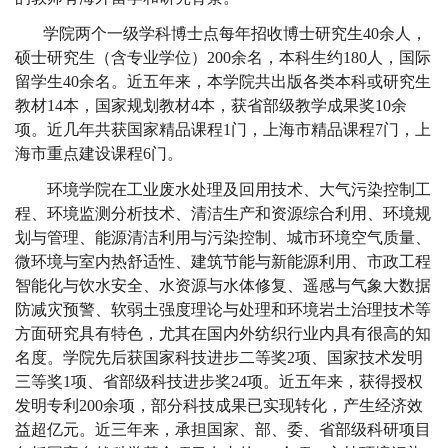
学院两个一级学科博士点每年招收博士研究生
40
余人，
硕士研究生（含专业学位）
200
余名，本科生约
180
人，国际
留学生
40
余名。近五年来，本学院共出版各类本科或研究生
教材
14
本，国家规划教材
4
本，获省部级教学成果奖
10
余
项。近几年共获国家精品课程
1
门，上海市精品课程
7
门，上
海市重点建设课程
6
门。
环境学院在工业废水处理及回用技术、大气污染控制工
程、环境监测分析技术、清洁生产和资源综合利用、环境规
划与管理、能源清洁利用与污染控制、城市环境空气质量、
微环境与室内热舒适性、建筑节能与新能源利用、市政工程
智能化与饮水安全、水资源与水体修复、遥感与气象大数据
防减灾预警、软弱土强度理论与处理和环境岩土治理技术等
方面研究具有特色，尤其在国内外纺织行业内具有很高的知
名度。学院先后获国家科技进步二等奖
2
项、国家技术发明
三等奖
1
项、省部级科技进步奖
24
项。近五年来，获得授权
发明专利
200
余项，部分科技成果已实现转化，产生经济效
益超亿元。近三年来，承担国家、部、委、省部级科研项目