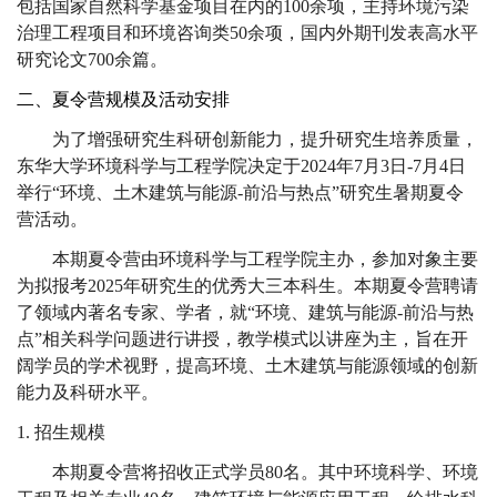
包括国家自然科学基金项目在内的
100
余项，主持环境污染
治理工程项目和环境咨询类
50
余项，国内外期刊发表高水平
研究论文
700
余篇。
二、夏令营规模及活动安排
为了增强研究生科研创新能力，提升研究生培养质量，
东华大学环境科学与工程学院决定于
2024
年
7
月
3
日
-7
月
4
日
举行“环境、土木建筑与能源
-
前沿与热点”研究生暑期夏令
营活动。
本期夏令营由环境科学与工程学院主办，参加对象主要
为拟报考
2025
年研究生的优秀大三本科生。本期夏令营聘请
了领域内著名专家、学者，就“环境、建筑与能源
-
前沿与热
点”相关科学问题进行讲授，教学模式以讲座为主，旨在开
阔学员的学术视野，提高环境、土木建筑与能源领域的创新
能力及科研水平。
1.
招生规模
本期夏令营将招收正式学员
80
名。其中环境科学、环境