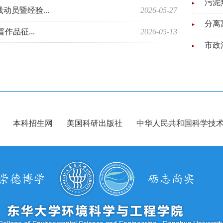
污泥
动员暨经验...
2026-05-27
分离
作品征...
2026-05-13
市政
水稻
便携
有机
本科招生网
美国科研出版社
中华人民共和国科学技
等离
污染
污泥
分离
市政