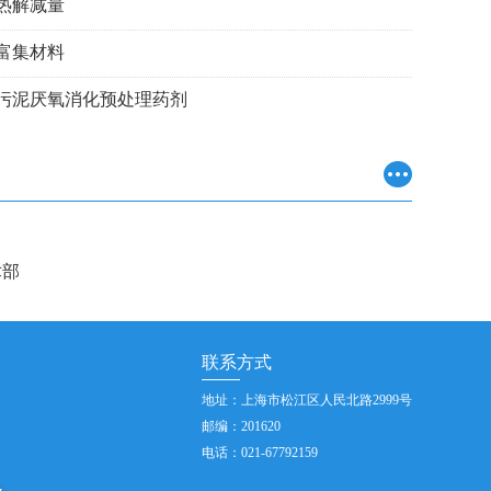
热解减量
富集材料
污泥厌氧消化预处理药剂
根表防护膜
式重金属分析仪
肥中重金属钝化剂
术部
子体活化水灭菌及植物生长促进技术
场地与黑臭水体生态修复技术
联系方式
热解减量
地址：上海市松江区人民北路2999号
富集材料
邮编：201620
电话：021-67792159
污泥厌氧消化预处理药剂